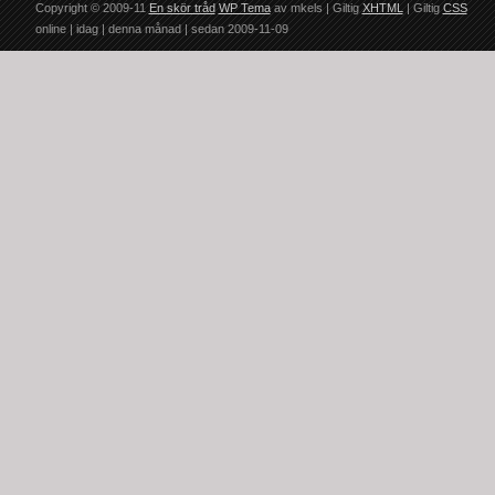
Copyright © 2009-11
En skör tråd
WP Tema
av mkels | Giltig
XHTML
| Giltig
CSS
online |
idag |
denna månad |
sedan 2009-11-09