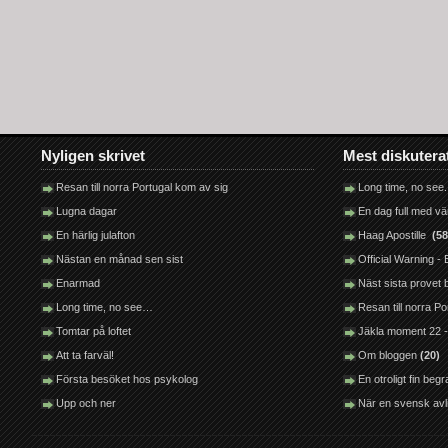
Nyligen skrivet
Mest diskutera
Resan till norra Portugal kom av sig
Long time, no see.
Lugna dagar
En dag full med v
En härlig julafton
Haag Apostille
(58
Nästan en månad sen sist
Official Warning 
Enarmad
Näst sista provet
Long time, no see…
Resan till norra P
Tomtar på loftet
Jäkla moment 22 -
Att ta farväl!
Om bloggen
(20)
Första besöket hos psykolog
En otroligt fin be
Upp och ner
När en svensk avl