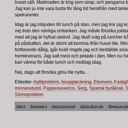
huset sålt. Marknaden är trög som sirap, och pengarna ba
Jag kan ju inte vara borta för lång tid hemifrån med tank
spekulanter.
Idag är jag inbjuden till lunch på stan, men jag tror jag 
nej trots den vänliga omtanken. Jag måste försöka jobba
med att jag är hyfsat utsövd. Jag skall iväg på luncher 
på påskafton, det är skönt att komma ifrån huset lite. Min 
fortfarande dålig, igår kväll ringde jag och beställde asia
hemleverans. Jag satt mest och petade i den. Men nu har
kan värma för både lunch och middag idag.
Nej, dags att försöka göra lite nytta…
Etiketter:
Aptitproblem
,
bouppteckning
,
Ekonomi
,
Fastigh
minnesstund
,
Pappersexercis
,
Sorg
,
Spansk byråkrati
,
S
Sömnproblem
Digg it
Bookmark it
Add to technorati
Skicka till en vän
Blogga om de