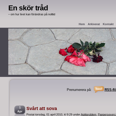
En skör tråd
– om hur livet kan förändras på nolltid
Hem
Arkiverat
Kontakt
Haag Apostille
Intyg från
Prenumerera på:
RSS-fl
1
Svårt att sova
Apr
Postat torsdag, 01 april 2010, kl 9:29 under
Aptitproblem
,
Pappersexerc