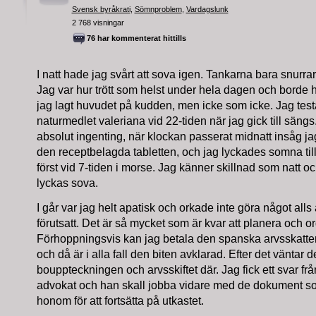
Svensk byråkrati
,
Sömnproblem
,
Vardagslunk
2 768 visningar
76 har kommenterat hittills
I natt hade jag svårt att sova igen. Tankarna bara snurrar
Jag var hur trött som helst under hela dagen och borde 
jag lagt huvudet på kudden, men icke som icke. Jag te
naturmedlet valeriana vid 22-tiden när jag gick till säng
absolut ingenting, när klockan passerat midnatt insåg jag at
den receptbelagda tabletten, och jag lyckades somna til
först vid 7-tiden i morse. Jag känner skillnad som natt o
lyckas sova.
I går var jag helt apatisk och orkade inte göra något alls 
förutsatt. Det är så mycket som är kvar att planera och o
Förhoppningsvis kan jag betala den spanska arvsskatte
och då är i alla fall den biten avklarad. Efter det väntar
bouppteckningen och arvsskiftet där. Jag fick ett svar f
advokat och han skall jobba vidare med de dokument so
honom för att fortsätta på utkastet.