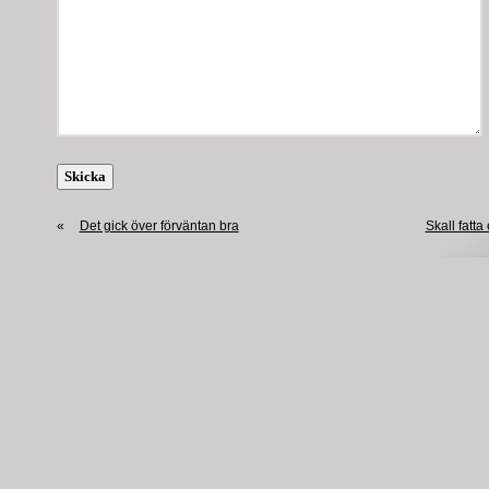
«
Det gick över förväntan bra
Skall fatta