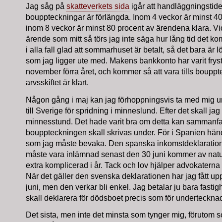
Jag såg på
skatteverkets sida
igår att handläggningstide
bouppteckningar är förlängda. Inom 4 veckor är minst 4
inom 8 veckor är minst 80 procent av ärendena klara. Vid
ärende som mitt så törs jag inte säga hur lång tid det kom
i alla fall glad att sommarhuset är betalt, så det bara är
som jag ligger ute med. Makens bankkonto har varit frys
november förra året, och kommer så att vara tills boupp
arvsskiftet är klart.
Någon gång i maj kan jag förhoppningsvis ta med mig 
till Sverige för spridning i minneslund. Efter det skall jag
minnesstund. Det hade varit bra om detta kan sammanfa
bouppteckningen skall skrivas under. För i Spanien händ
som jag måste bevaka. Den spanska inkomstdeklaratio
måste vara inlämnad senast den 30 juni kommer av natur
extra komplicerad i år. Tack och lov hjälper advokatern
När det gäller den svenska deklarationen har jag fått upp
juni, men den verkar bli enkel. Jag betalar ju bara fastig
skall deklarera för dödsboet precis som för underteckna
Det sista, men inte det minsta som tynger mig, förutom so