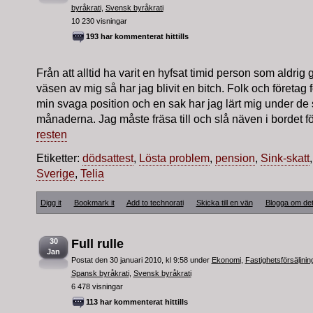
byråkrati
,
Svensk byråkrati
10 230 visningar
193 har kommenterat hittills
Från att alltid ha varit en hyfsat timid person som aldrig g
väsen av mig så har jag blivit en bitch. Folk och företag f
min svaga position och en sak har jag lärt mig under de
månaderna. Jag måste fräsa till och slå näven i bordet för 
resten
Etiketter:
dödsattest
,
Lösta problem
,
pension
,
Sink-skatt
Sverige
,
Telia
Digg it
Bookmark it
Add to technorati
Skicka till en vän
Blogga om de
30
Full rulle
Jan
Postat den 30 januari 2010, kl 9:58 under
Ekonomi
,
Fastighetsförsäljnin
Spansk byråkrati
,
Svensk byråkrati
6 478 visningar
113 har kommenterat hittills