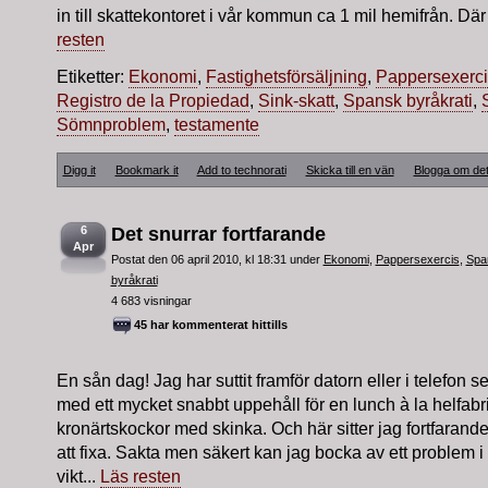
in till skattekontoret i vår kommun ca 1 mil hemifrån. Där 
resten
Etiketter:
Ekonomi
,
Fastighetsförsäljning
,
Pappersexerci
Registro de la Propiedad
,
Sink-skatt
,
Spansk byråkrati
,
Sömnproblem
,
testamente
Digg it
Bookmark it
Add to technorati
Skicka till en vän
Blogga om de
6
Det snurrar fortfarande
Apr
Postat den 06 april 2010, kl 18:31 under
Ekonomi
,
Pappersexercis
,
Spa
byråkrati
4 683 visningar
45 har kommenterat hittills
En sån dag! Jag har suttit framför datorn eller i telefon se
med ett mycket snabbt uppehåll för en lunch à la helfabri
kronärtskockor med skinka. Och här sitter jag fortfaran
att fixa. Sakta men säkert kan jag bocka av ett problem i
vikt...
Läs resten