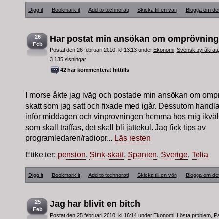
Digg it
Bookmark it
Add to technorati
Skicka till en vän
Blogga om de
26
Har postat min ansökan om omprövning
Feb
Postat den 26 februari 2010, kl 13:13 under
Ekonomi
,
Svensk byråkrati
3 135 visningar
42 har kommenterat hittills
I morse åkte jag iväg och postade min ansökan om omp
skatt som jag satt och fixade med igår. Dessutom handl
inför middagen och vinprovningen hemma hos mig ikväll. 
som skall träffas, det skall bli jättekul. Jag fick tips av
programledaren/radiopr...
Läs resten
Etiketter:
pension
,
Sink-skatt
,
Spanien
,
Sverige
,
Telia
Digg it
Bookmark it
Add to technorati
Skicka till en vän
Blogga om de
25
Jag har blivit en bitch
Feb
Postat den 25 februari 2010, kl 16:14 under
Ekonomi
,
Lösta problem
,
Pa