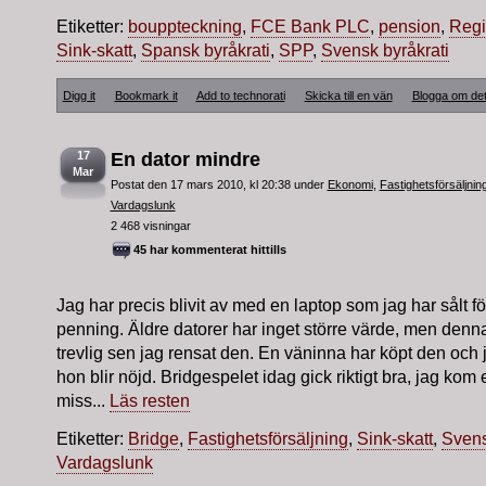
Etiketter:
bouppteckning
,
FCE Bank PLC
,
pension
,
Regi
Sink-skatt
,
Spansk byråkrati
,
SPP
,
Svensk byråkrati
Digg it
Bookmark it
Add to technorati
Skicka till en vän
Blogga om de
17
En dator mindre
Mar
Postat den 17 mars 2010, kl 20:38 under
Ekonomi
,
Fastighetsförsäljnin
Vardagslunk
2 468 visningar
45 har kommenterat hittills
Jag har precis blivit av med en laptop som jag har sålt för
penning. Äldre datorer har inget större värde, men denna 
trevlig sen jag rensat den. En väninna har köpt den och 
hon blir nöjd. Bridgespelet idag gick riktigt bra, jag kom et
miss...
Läs resten
Etiketter:
Bridge
,
Fastighetsförsäljning
,
Sink-skatt
,
Svens
Vardagslunk