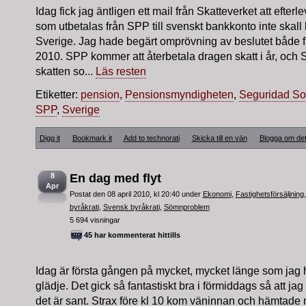
Idag fick jag äntligen ett mail från Skatteverket att efte
som utbetalas från SPP till svenskt bankkonto inte skall 
Sverige. Jag hade begärt omprövning av beslutet både 
2010. SPP kommer att återbetala dragen skatt i år, och 
skatten so...
Läs resten
Etiketter:
pension
,
Pensionsmyndigheten
,
Seguridad So
SPP
,
Sverige
Digg it
Bookmark it
Add to technorati
Skicka till en vän
Blogga om de
8
En dag med flyt
Apr
Postat den 08 april 2010, kl 20:40 under
Ekonomi
,
Fastighetsförsäljning
byråkrati
,
Svensk byråkrati
,
Sömnproblem
5 694 visningar
45 har kommenterat hittills
Idag är första gången på mycket, mycket länge som jag ha
glädje. Det gick så fantastiskt bra i förmiddags så att jag
det är sant. Strax före kl 10 kom väninnan och hämtade 