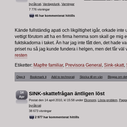
byråkrati
,
Vardagslunk
,
Varningar
7 776 visningar
46 har kommenterat hittills
Kände fullständig apati och likgiltighet igår, orkade inte 
vettigt förutom att ha en firma hemma som skall ge mig en
fuktskadorna i taket. Än har jag inte fått den, det hade var
priset nu så jag kunde fundera i helgen, men det får väl 
resten
Etiketter:
Mapfre familiar
,
Previsora General
,
Sink-skatt
,
Digg it
Bookmark it
Add to technorati
Skicka till en vän
Blogga om de
14
SINK-skattefrågan äntligen löst
Apr
Postat den 14 april 2010, kl 15:58 under
Ekonomi
,
Lösta problem
,
Pappe
byråkrati
38 673 visningar
2 977 har kommenterat hittills