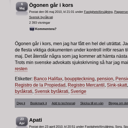
6
Ögonen går i kors
Maj
Postat den 06 maj 2010, kl 21:01 under
Fastighetsförsäljning
,
Papperse
Svensk byråkrati
2 393 visningar
Kommentera?
Ögonen går i kors, men jag har fått en hel del uträttat. Jag
de flesta viktiga dokumenten under kontroll inför resan t
maj. Det återstår några som jag kommer att hämta nästa
Trots min svenske advokats sjukskrivning så har jag mai
resten
Etiketter:
Banco Halifax
,
bouppteckning
,
pension
,
Pensi
Registro de la Propiedad
,
Registro Mercantil
,
Sink-skatt
byråkrati
,
Svensk byråkrati
,
Sverige
Digg it
Bookmark it
Add to technorati
Skicka till en vän
Blogga om de
23
Apati
Apr
Postat den 23 april 2010, kl 20:51 under
Fastighetsförsäljning
,
Sorg
,
Spa