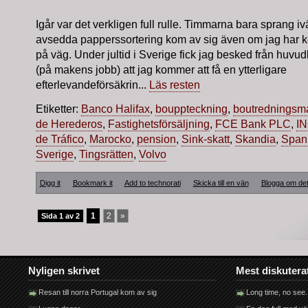
Igår var det verkligen full rulle. Timmarna bara sprang i
avsedda papperssortering kom av sig även om jag har k
på väg. Under jultid i Sverige fick jag besked från huvud
(på makens jobb) att jag kommer att få en ytterligare
efterlevandeförsäkrin...
Läs resten
Etiketter:
Banco Halifax
,
bouppteckning
,
boutredningsm
de Herederos
,
Fastighetsförsäljning
,
FCE Bank PLC
,
IN
de Tráfico
,
Marocko
,
pension
,
Sink-skatt
,
Skandia
,
Span
Sverige
,
Tingsrätten
,
Volvo
Digg it
Bookmark it
Add to technorati
Skicka till en vän
Blogga om de
1
2
»
Sida 1 av 2
Nyligen skrivet
Mest diskutera
Resan till norra Portugal kom av sig
Long time, no see.