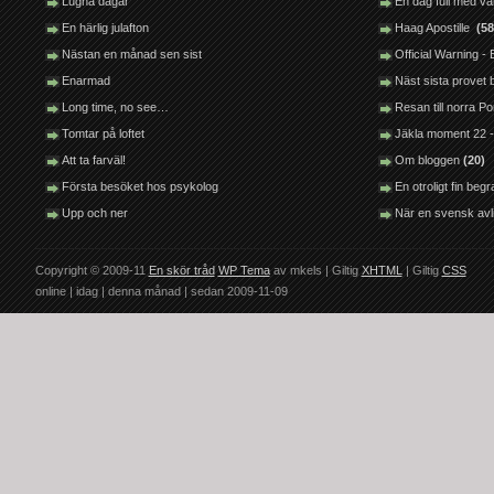
Lugna dagar
En dag full med v
En härlig julafton
Haag Apostille
(58
Nästan en månad sen sist
Official Warning 
Enarmad
Näst sista provet
Long time, no see…
Resan till norra P
Tomtar på loftet
Jäkla moment 22 -
Att ta farväl!
Om bloggen
(20)
Första besöket hos psykolog
En otroligt fin be
Upp och ner
När en svensk avl
Copyright © 2009-11
En skör tråd
WP Tema
av mkels | Giltig
XHTML
| Giltig
CSS
online |
idag |
denna månad |
sedan 2009-11-09