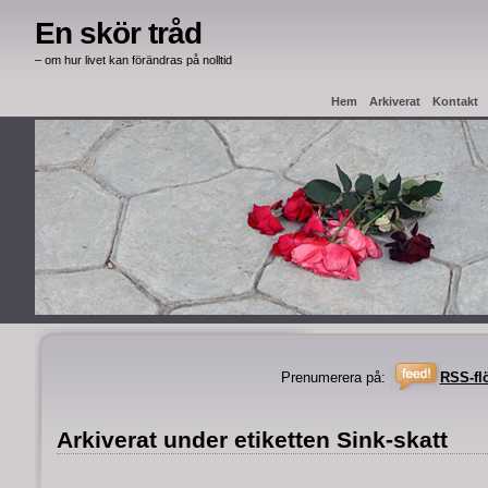
En skör tråd
– om hur livet kan förändras på nolltid
Hem
Arkiverat
Kontakt
Haag Apostille
Intyg från
Prenumerera på:
RSS-fl
Arkiverat under etiketten Sink-skatt