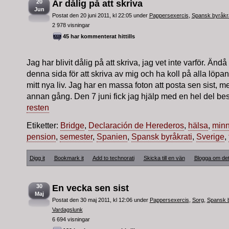
20
Är dålig på att skriva
Jun
Postat den 20 juni 2011, kl 22:05 under
Pappersexercis
,
Spansk byråkra
2 978 visningar
45 har kommenterat hittills
Jag har blivit dålig på att skriva, jag vet inte varför. Änd
denna sida för att skriva av mig och ha koll på alla löpa
mitt nya liv. Jag har en massa foton att posta sen sist, me
annan gång. Den 7 juni fick jag hjälp med en hel del bes
resten
Etiketter:
Bridge
,
Declaración de Herederos
,
hälsa
,
minn
pension
,
semester
,
Spanien
,
Spansk byråkrati
,
Sverige
,
Digg it
Bookmark it
Add to technorati
Skicka till en vän
Blogga om de
30
En vecka sen sist
Maj
Postat den 30 maj 2011, kl 12:06 under
Pappersexercis
,
Sorg
,
Spansk b
Vardagslunk
6 694 visningar