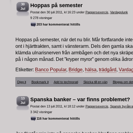
30
Hoppas på semester
Jul
Postat den 30 juli 2011, kl 16:23 under
Pappersexercis
,
Vardagslunk
9 278 visningar
203 har kommenterat hittills
Hoppas på semester, när det nu blir. Mår fortfarande inte
ont i hjärttrakten, samt i vänsterarm. Dels den gamla s
klämda ulnarisnerven från armbågen och det nya skräpet
på i någon månad. Det ”kryper myror” genom olika ådror 
Etiketter:
Banco Popular
,
Bridge
,
hälsa
,
trädgård
,
Varda
Digg it
Bookmark it
Add to technorati
Skicka till en vän
Blogga om de
13
Spanska banker – var finns problemet?
Jul
Postat den 13 juli 2011, kl 18:12 under
Pappersexercis
,
Spansk byråkra
3 342 visningar
116 har kommenterat hittills