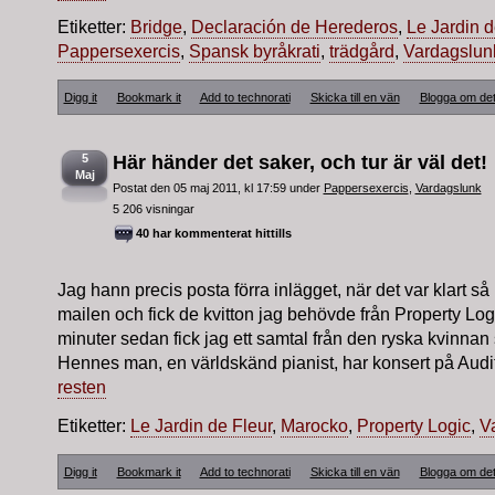
Etiketter:
Bridge
,
Declaración de Herederos
,
Le Jardin d
Pappersexercis
,
Spansk byråkrati
,
trädgård
,
Vardagslun
Digg it
Bookmark it
Add to technorati
Skicka till en vän
Blogga om de
5
Här händer det saker, och tur är väl det!
Maj
Postat den 05 maj 2011, kl 17:59 under
Pappersexercis
,
Vardagslunk
5 206 visningar
40 har kommenterat hittills
Jag hann precis posta förra inlägget, när det var klart så
mailen och fick de kvitton jag behövde från Property Logic
minuter sedan fick jag ett samtal från den ryska kvinnan
Hennes man, en världskänd pianist, har konsert på Audit
resten
Etiketter:
Le Jardin de Fleur
,
Marocko
,
Property Logic
,
V
Digg it
Bookmark it
Add to technorati
Skicka till en vän
Blogga om de