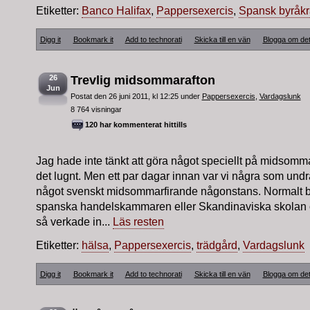
Etiketter:
Banco Halifax
,
Pappersexercis
,
Spansk byråkr
Digg it
Bookmark it
Add to technorati
Skicka till en vän
Blogga om de
26
Trevlig midsommarafton
Jun
Postat den 26 juni 2011, kl 12:25 under
Pappersexercis
,
Vardagslunk
8 764 visningar
120 har kommenterat hittills
Jag hade inte tänkt att göra något speciellt på midsomma
det lugnt. Men ett par dagar innan var vi några som und
något svenskt midsommarfirande någonstans. Normalt b
spanska handelskammaren eller Skandinaviska skolan 
så verkade in...
Läs resten
Etiketter:
hälsa
,
Pappersexercis
,
trädgård
,
Vardagslunk
Digg it
Bookmark it
Add to technorati
Skicka till en vän
Blogga om de