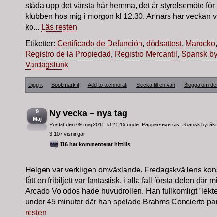
städa upp det värsta här hemma, det är styrelsemöte för
klubben hos mig i morgon kl 12.30. Annars har veckan v
ko...
Läs resten
Etiketter:
Certificado de Defunción
,
dödsattest
,
Marocko
Registro de la Propiedad
,
Registro Mercantil
,
Spansk byr
Vardagslunk
Digg it
Bookmark it
Add to technorati
Skicka till en vän
Blogga om de
9
Ny vecka – nya tag
Maj
Postat den 09 maj 2011, kl 21:15 under
Pappersexercis
,
Spansk byråkr
3 107 visningar
116 har kommenterat hittills
Helgen var verkligen omväxlande. Fredagskvällens kons
fått en fribiljett var fantastisk, i alla fall första delen dä
Arcado Volodos hade huvudrollen. Han fullkomligt ”lekte
under 45 minuter där han spelade Brahms Concierto para
resten