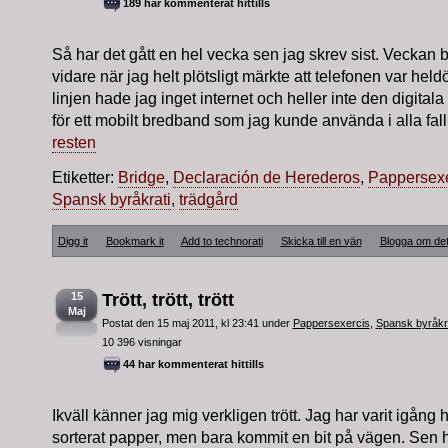
189 har kommenterat hittills
Så har det gått en hel vecka sen jag skrev sist. Veckan 
vidare när jag helt plötsligt märkte att telefonen var he
linjen hade jag inget internet och heller inte den digitala
för ett mobilt bredband som jag kunde använda i alla fall.
resten
Etiketter:
Bridge
,
Declaración de Herederos
,
Pappersexe
Spansk byråkrati
,
trädgård
Digg it
Bookmark it
Add to technorati
Skicka till en vän
Blogga om de
15
Trött, trött, trött
Maj
Postat den 15 maj 2011, kl 23:41 under
Pappersexercis
,
Spansk byråkr
10 396 visningar
44 har kommenterat hittills
Ikväll känner jag mig verkligen trött. Jag har varit igång
sorterat papper, men bara kommit en bit på vägen. Sen h