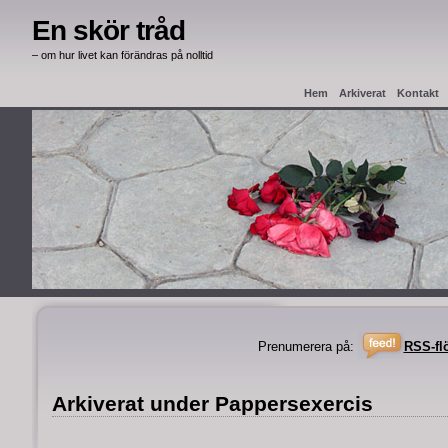
En skör tråd
– om hur livet kan förändras på nolltid
Hem
Arkiverat
Kontakt
Haag Apostille
Intyg från
Prenumerera på:
RSS-fl
Arkiverat under Pappersexercis