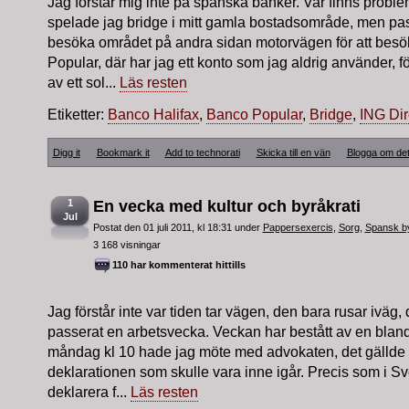
Jag förstår mig inte på spanska banker. Var finns probl
spelade jag bridge i mitt gamla bostadsområde, men pas
besöka området på andra sidan motorvägen för att bes
Popular, där har jag ett konto som jag aldrig använder, f
av ett sol...
Läs resten
Etiketter:
Banco Halifax
,
Banco Popular
,
Bridge
,
ING Dir
Digg it
Bookmark it
Add to technorati
Skicka till en vän
Blogga om de
1
En vecka med kultur och byråkrati
Jul
Postat den 01 juli 2011, kl 18:31 under
Pappersexercis
,
Sorg
,
Spansk by
3 168 visningar
110 har kommenterat hittills
Jag förstår inte var tiden tar vägen, den bara rusar iväg,
passerat en arbetsvecka. Veckan har bestått av en blan
måndag kl 10 hade jag möte med advokaten, det gällde
deklarationen som skulle vara inne igår. Precis som i Sve
deklarera f...
Läs resten