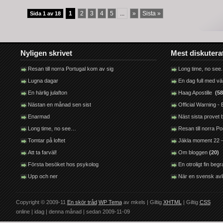
1
2
3
4
5
...
»
Sista »
Sida 1 av 18
Nyligen skrivet
Mest diskutera
Resan till norra Portugal kom av sig
Long time, no see.
Lugna dagar
En dag full med v
En härlig julafton
Haag Apostille
(58
Nästan en månad sen sist
Official Warning 
Enarmad
Näst sista provet
Long time, no see…
Resan till norra P
Tomtar på loftet
Jäkla moment 22 -
Att ta farväl!
Om bloggen
(20)
Första besöket hos psykolog
En otroligt fin be
Upp och ner
När en svensk avl
Copyright © 2009-11
En skör tråd
WP Tema
av mkels | Giltig
XHTML
| Giltig
CSS
online |
idag |
denna månad |
sedan 2009-11-09