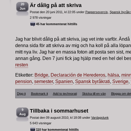
20
Är dålig på att skriva
Jun
Postat den 20 juni 2011, kl 22:05 under
Pappersexercis
,
Spansk byråkra
2 978 visningar
45 har kommenterat hittills
Jag har blivit dålig på att skriva, jag vet inte varför. Änd
denna sida för att skriva av mig och ha koll på alla löpa
mitt nya liv. Jag har en massa foton att posta sen sist, me
annan gång. Den 7 juni fick jag hjälp med en hel del bes
resten
Etiketter:
Bridge
,
Declaración de Herederos
,
hälsa
,
minn
pension
,
semester
,
Spanien
,
Spansk byråkrati
,
Sverige
,
Digg it
Bookmark it
Add to technorati
Skicka till en vän
Blogga om de
9
Tillbaka i sommarhuset
Aug
Postat den 09 augusti 2010, kl 18:08 under
Vardagslunk
5 643 visningar
110 har kommenterat hittills