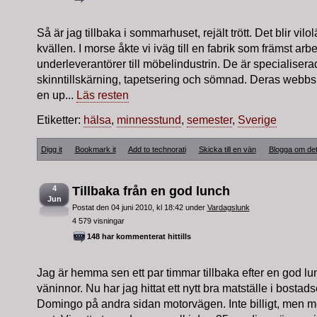
Så är jag tillbaka i sommarhuset, rejält trött. Det blir vil
kvällen. I morse åkte vi iväg till en fabrik som främst arb
underleverantörer till möbelindustrin. De är specialiser
skinntillskärning, tapetsering och sömnad. Deras webbs
en up...
Läs resten
Etiketter:
hälsa
,
minnesstund
,
semester
,
Sverige
Digg it
Bookmark it
Add to technorati
Skicka till en vän
Blogga om de
4
Tillbaka från en god lunch
Jun
Postat den 04 juni 2010, kl 18:42 under
Vardagslunk
4 579 visningar
148 har kommenterat hittills
Jag är hemma sen ett par timmar tillbaka efter en god l
väninnor. Nu har jag hittat ett nytt bra matställe i bosta
Domingo på andra sidan motorvägen. Inte billigt, men 