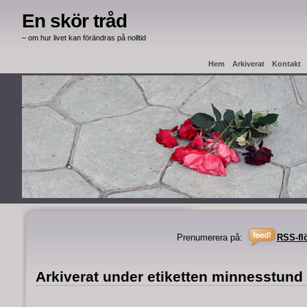
En skör tråd
– om hur livet kan förändras på nolltid
Hem
Arkiverat
Kontakt
Haag Apostille
Intyg från
Prenumerera på:
RSS-fl
Arkiverat under etiketten minnesstund