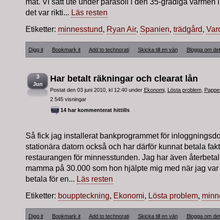
mat. Vi satt ute under parasoll i den 35-gradiga värmen 
det var rikti...
Läs resten
Etiketter:
minnesstund
,
Ryan Air
,
Spanien
,
trädgård
,
Var
Digg it
Bookmark it
Add to technorati
Skicka till en vän
Blogga om de
3
Har betalt räkningar och clearat lån
Jun
Postat den 03 juni 2010, kl 12:40 under
Ekonomi
,
Lösta problem
,
Pappe
2 545 visningar
14 har kommenterat hittills
Så fick jag installerat bankprogrammet för inloggnings
stationära datorn också och har därför kunnat betala faktu
restaurangen för minnesstunden. Jag har även återbetalat 
mamma på 30.000 som hon hjälpte mig med när jag var 
betala för en...
Läs resten
Etiketter:
bouppteckning
,
Ekonomi
,
Lösta problem
,
minn
Digg it
Bookmark it
Add to technorati
Skicka till en vän
Blogga om de