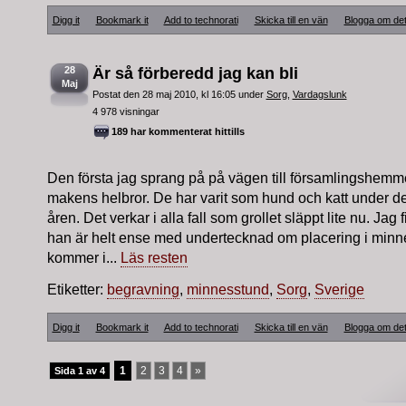
Digg it
Bookmark it
Add to technorati
Skicka till en vän
Blogga om de
28
Är så förberedd jag kan bli
Maj
Postat den 28 maj 2010, kl 16:05 under
Sorg
,
Vardagslunk
4 978 visningar
189 har kommenterat hittills
Den första jag sprang på på vägen till församlingshemme
makens helbror. De har varit som hund och katt under d
åren. Det verkar i alla fall som grollet släppt lite nu. Jag
han är helt ense med undertecknad om placering i min
kommer i...
Läs resten
Etiketter:
begravning
,
minnesstund
,
Sorg
,
Sverige
Digg it
Bookmark it
Add to technorati
Skicka till en vän
Blogga om de
1
2
3
4
»
Sida 1 av 4