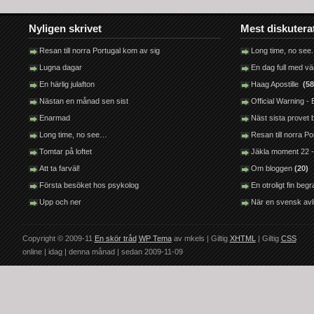
Nyligen skrivet
Mest diskutera
Resan till norra Portugal kom av sig
Long time, no see.
Lugna dagar
En dag full med v
En härlig julafton
Haag Apostille
(58
Nästan en månad sen sist
Official Warning 
Enarmad
Näst sista provet
Long time, no see…
Resan till norra P
Tomtar på loftet
Jäkla moment 22 -
Att ta farväl!
Om bloggen
(20)
Första besöket hos psykolog
En otroligt fin be
Upp och ner
När en svensk avl
Copyright © 2009-11
En skör tråd
WP Tema
av mkels | Giltig
XHTML
| Giltig
CSS
online |
idag |
denna månad |
sedan 2009-11-09