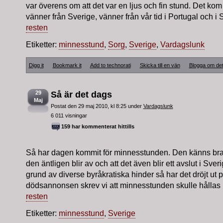
var överens om att det var en ljus och fin stund. Det kom
vänner från Sverige, vänner från vår tid i Portugal och i 
resten
Etiketter:
minnesstund
,
Sorg
,
Sverige
,
Vardagslunk
Digg it
Bookmark it
Add to technorati
Skicka till en vän
Blogga om de
29
Så är det dags
Maj
Postat den 29 maj 2010, kl 8:25 under
Vardagslunk
6 011 visningar
159 har kommenterat hittills
Så har dagen kommit för minnesstunden. Den känns bra
den äntligen blir av och att det även blir ett avslut i Sverig
grund av diverse byråkratiska hinder så har det dröjt ut på
dödsannonsen skrev vi att minnesstunden skulle hållas n
resten
Etiketter:
minnesstund
,
Sverige