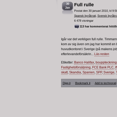
30
Full rulle
Jan
Postat den 30 januari 2010, kl 9:
Spansk byråkrati
,
Svensk byråkra
6 478 visningar
113 har kommenterat hittill
Igår var det verkligen full rulle. Timm
kom av sig även om jag har kommit en bra
huvudkontoret i Sverige (på makens jobb
efterlevandeförsäkrin...
Läs resten
Etiketter:
Banco Halifax
,
bouppteckning
Fastighetsförsäljning
,
FCE Bank PLC
,
I
skatt
,
Skandia
,
Spanien
,
SPP
,
Sverige
,
Digg it
Bookmark it
Add to technorati