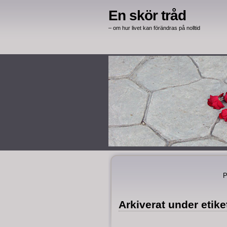
En skör tråd
– om hur livet kan förändras på nolltid
P
Arkiverat under etik