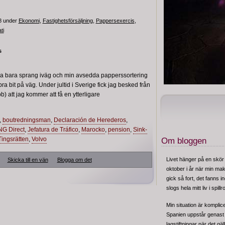
58 under
Ekonomi
,
Fastighetsförsäljning
,
Pappersexercis
,
ti
s
arna bara sprang iväg och min avsedda papperssortering
 bit på väg. Under jultid i Sverige fick jag besked från
) att jag kommer att få en ytterligare
,
boutredningsman
,
Declaración de Herederos
,
NG Direct
,
Jefatura de Tráfico
,
Marocko
,
pension
,
Sink-
Tingsrätten
,
Volvo
Om bloggen
Livet hänger på en skör
Skicka till en vän
Blogga om det
oktober i år när min make
gick så fort, det fanns i
slogs hela mitt liv i spill
Min situation är kompli
Spanien uppstår genast e
lagstiftningar när det gäl