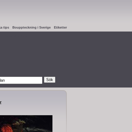
ka tips
Bouppteckning i Sverige
Etiketter
n
Tänk efter före
r