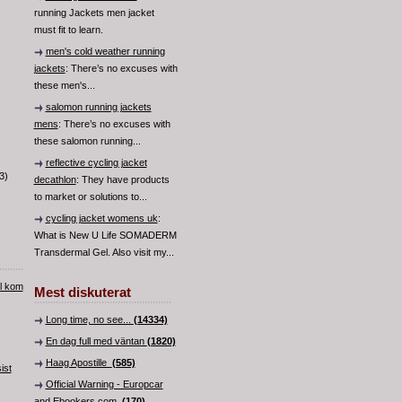
running Jackets men jacket
must fit to learn.
men's cold weather running
jackets
: There’s no excuses with
these men's...
salomon running jackets
mens
: There’s no excuses with
these salomon running...
reflective cycling jacket
3)
decathlon
: They have products
to market or solutions to...
cycling jacket womens uk
:
What is New U Life SOMADERM
Transdermal Gel. Also visit my...
al kom
Mest diskuterat
Long time, no see...
(14334)
En dag full med väntan
(1820)
Haag Apostille
(585)
ist
Official Warning - Europcar
and Ebookers.com
(170)