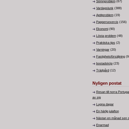
Sömnproblem
(67)
Vardagslunk
(388)
Aptitproblem
(19)
Pappersexercis
(156)
Ekonomi
(90)
Lösta problem
(48)
Praktiska tips
(2)
Varningar
(20)
Fastighetsförsäljning
(9
bostadsköp
(23)
Trädgård
(12)
Nyligen postat
Resan till norra Portug
av sig
Lugna dagar
En härlig julafton
Nästan en månad sen s
Enarmad