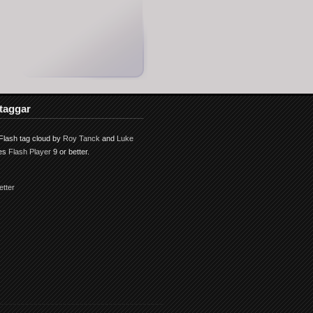
taggar
lash tag cloud by
Roy Tanck
and
Luke
res
Flash Player
9 or better.
etter