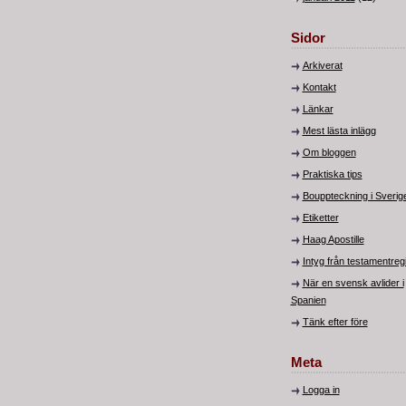
Sidor
Arkiverat
Kontakt
Länkar
Mest lästa inlägg
Om bloggen
Praktiska tips
Bouppteckning i Sverig
Etiketter
Haag Apostille
Intyg från testamentregi
När en svensk avlider i
Spanien
Tänk efter före
Meta
Logga in