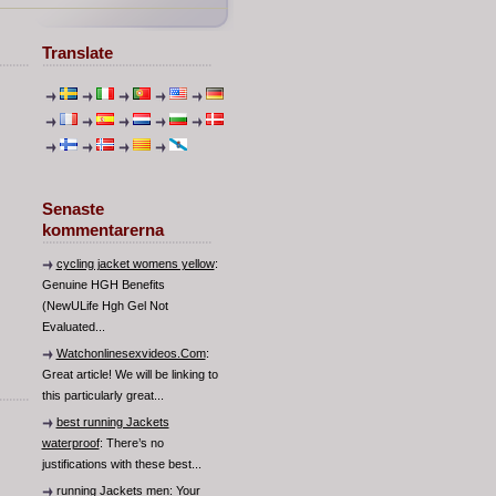
Translate
Senaste
kommentarerna
cycling jacket womens yellow
:
Genuine HGH Benefits
(NewULife Hgh Gel Not
Evaluated...
Watchonlinesexvideos.Com
:
Great article! We will be linking to
this particularly great...
best running Jackets
waterproof
: There’s no
justifications with these best...
running Jackets men
: Your