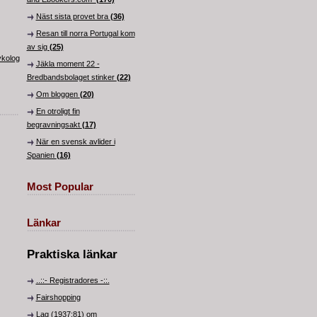
Näst sista provet bra
(36)
Resan till norra Portugal kom
av sig
(25)
ykolog
Jäkla moment 22 -
Bredbandsbolaget stinker
(22)
Om bloggen
(20)
En otroligt fin
begravningsakt
(17)
När en svensk avlider i
Spanien
(16)
Most Popular
Länkar
Praktiska länkar
..::- Registradores -::.
Fairshopping
Lag (1937:81) om