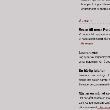
bouppteckningar. Min av
erfarenheter till andra i 
Aktuellt
Resan till norra Por
Vi började bila upp mot nor
Vi hade siktet inställt på 
...läs resten
Lugna dagar
Jag njuter av miljöombytet
vi har haft hittills. Att få 
En härlig julafton
Julaftonen var verkligen 
gjorde inte saken sämre. 
Sintrabergen, promenad i
Nästan en månad sen
Det har gått nästan en må
varit kantad med jämna pl
vänsterarmen i
...läs rest