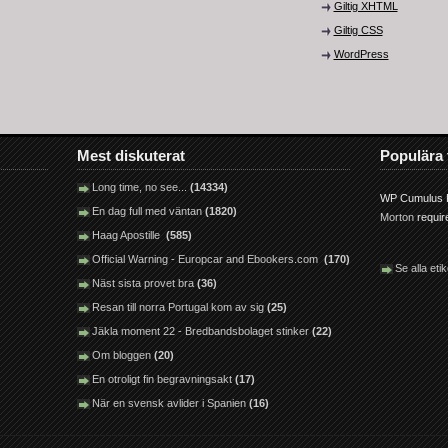
Giltig XHTML
Giltig CSS
WordPress
Mest diskuterat
Populära 
Long time, no see...
(14334)
WP Cumulus F
En dag full med väntan
(1820)
Morton
requi
Haag Apostille
(585)
Official Warning - Europcar and Ebookers.com
(170)
Se alla etik
Näst sista provet bra
(36)
Resan till norra Portugal kom av sig
(25)
Jäkla moment 22 - Bredbandsbolaget stinker
(22)
Om bloggen
(20)
En otroligt fin begravningsakt
(17)
När en svensk avlider i Spanien
(16)