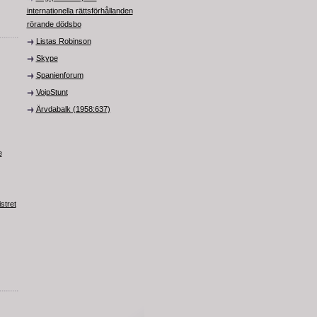
internationella rättsförhållanden
rörande dödsbo
Listas Robinson
Skype
Spanienforum
VoipStunt
Ärvdabalk (1958:637)
e
stret