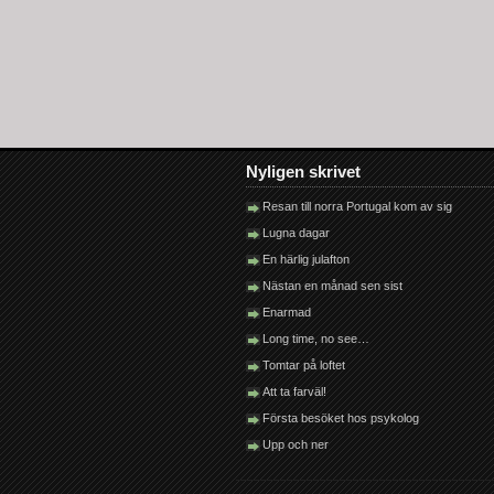
Nyligen skrivet
Resan till norra Portugal kom av sig
Lugna dagar
En härlig julafton
Nästan en månad sen sist
Enarmad
Long time, no see…
Tomtar på loftet
Att ta farväl!
Första besöket hos psykolog
Upp och ner