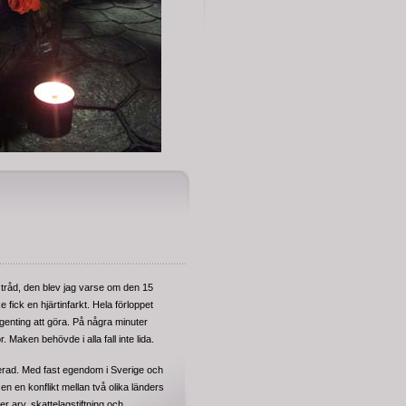
 tråd, den blev jag varse om den 15
 fick en hjärtinfarkt. Hela förloppet
ngenting att göra. På några minuter
ror. Maken behövde i alla fall inte lida.
cerad. Med fast egendom i Sverige och
n en konflikt mellan två olika länders
ler arv, skattelagstiftning och