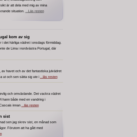
sikt är att dela med mig av mina
liknande situation.
...Läs resten
tugal kom av sig
r i det härliga vädret i onsdags förmiddag.
Ponte de Lima i nordvästra Portugal, där
, av havet och av det fantastiska julvädret
sova ut och sen sätta sig ute i
...läs resten
trevlig och omväxlande. Det vackra vädret
Vi hann både med en vandring i
 Cascais innan
...läs resten
 sist
nad sen jag skrev sist, en månad som
ågor. Förutom att ha gått med
en