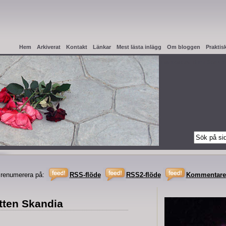
Hem
Arkiverat
Kontakt
Länkar
Mest lästa inlägg
Om bloggen
Praktis
Haag Apostille
Intyg från testamentregistret
När en svensk avlider i Spanie
renumerera på:
RSS-flöde
RSS2-flöde
Kommentare
etten Skandia