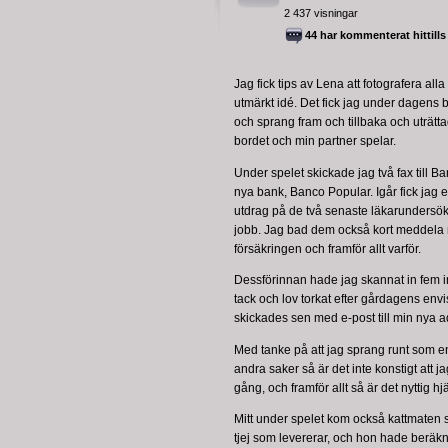
2 437 visningar
44 har kommenterat hittills
Jag fick tips av Lena att fotografera alla
utmärkt idé. Det fick jag under dagens 
och sprang fram och tillbaka och uträtta
bordet och min partner spelar.
Under spelet skickade jag två fax till Ban
nya bank, Banco Popular. Igår fick jag e
utdrag på de två senaste läkarundersök
jobb. Jag bad dem också kort meddela mi
försäkringen och framför allt varför.
Dessförinnan hade jag skannat in fem 
tack och lov torkat efter gårdagens env
skickades sen med e-post till min nya a
Med tanke på att jag sprang runt som e
andra saker så är det inte konstigt att j
gång, och framför allt så är det nyttig hj
Mitt under spelet kom också kattmaten s
tjej som levererar, och hon hade beräknat