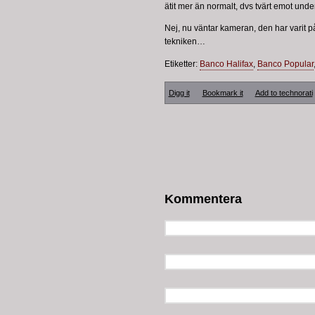
ätit mer än normalt, dvs tvärt emot unde
Nej, nu väntar kameran, den har varit p
tekniken…
Etiketter:
Banco Halifax
,
Banco Popular
Digg it
Bookmark it
Add to technorati
Kommentera