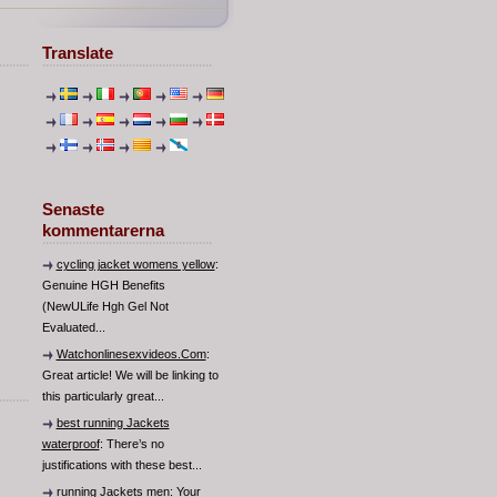
Translate
Senaste
kommentarerna
cycling jacket womens yellow
:
Genuine HGH Benefits
(NewULife Hgh Gel Not
Evaluated...
Watchonlinesexvideos.Com
:
Great article! We will be linking to
this particularly great...
best running Jackets
waterproof
: There’s no
justifications with these best...
running Jackets men
: Your