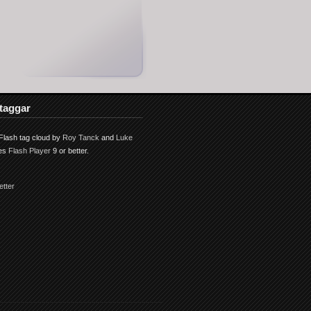
taggar
lash tag cloud by
Roy Tanck
and
Luke
res
Flash Player
9 or better.
etter