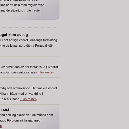
sikt är att dela med mig av mina
liknande situation.
...Läs resten
tugal kom av sig
r i det härliga vädret i onsdags förmiddag.
Ponte de Lima i nordvästra Portugal, där
, av havet och av det fantastiska julvädret
sova ut och sen sätta sig ute i
...läs resten
trevlig och omväxlande. Det vackra vädret
Vi hann både med en vandring i
 Cascais innan
...läs resten
 sist
nad sen jag skrev sist, en månad som
ågor. Förutom att ha gått med
en