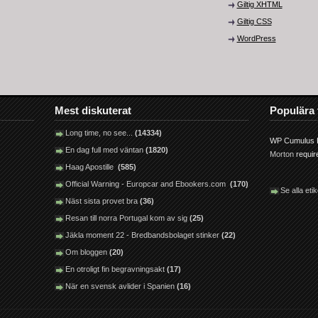
Giltig XHTML
Giltig CSS
WordPress
Mest diskuterat
Populära 
Long time, no see...
(14334)
WP Cumulus F
En dag full med väntan
(1820)
Morton
requi
Haag Apostille
(585)
Official Warning - Europcar and Ebookers.com
(170)
Se alla etik
Näst sista provet bra
(36)
Resan till norra Portugal kom av sig
(25)
Jäkla moment 22 - Bredbandsbolaget stinker
(22)
Om bloggen
(20)
En otroligt fin begravningsakt
(17)
När en svensk avlider i Spanien
(16)