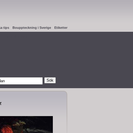
ka tips
Bouppteckning i Sverige
Etiketter
n
Tänk efter före
r