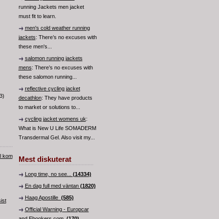
running Jackets men jacket
must fit to learn.
men's cold weather running
jackets
: There’s no excuses with
these men's...
salomon running jackets
mens
: There’s no excuses with
these salomon running...
reflective cycling jacket
3)
decathlon
: They have products
to market or solutions to...
cycling jacket womens uk
:
What is New U Life SOMADERM
Transdermal Gel. Also visit my...
al kom
Mest diskuterat
Long time, no see...
(14334)
En dag full med väntan
(1820)
Haag Apostille
(585)
ist
Official Warning - Europcar
and Ebookers.com
(170)