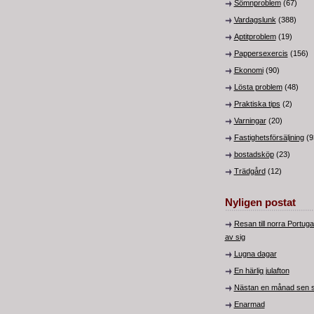
Sömnproblem
(67)
Vardagslunk
(388)
Aptitproblem
(19)
Pappersexercis
(156)
Ekonomi
(90)
Lösta problem
(48)
Praktiska tips
(2)
Varningar
(20)
Fastighetsförsäljning
(9
bostadsköp
(23)
Trädgård
(12)
Nyligen postat
Resan till norra Portug
av sig
Lugna dagar
En härlig julafton
Nästan en månad sen s
Enarmad