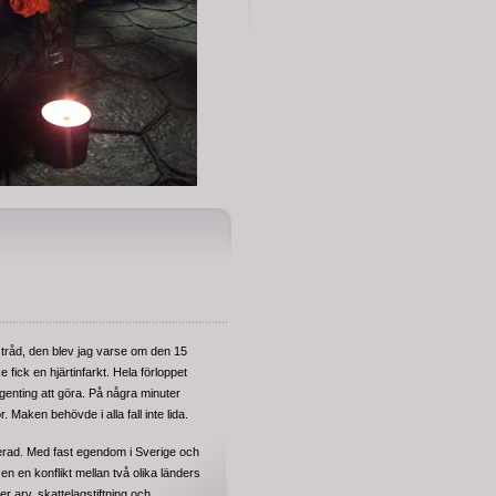
 tråd, den blev jag varse om den 15
 fick en hjärtinfarkt. Hela förloppet
ngenting att göra. På några minuter
ror. Maken behövde i alla fall inte lida.
cerad. Med fast egendom i Sverige och
n en konflikt mellan två olika länders
ler arv, skattelagstiftning och