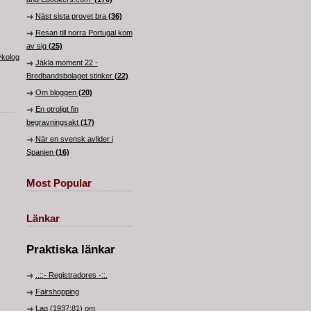
Näst sista provet bra
(36)
Resan till norra Portugal kom
av sig
(25)
ykolog
Jäkla moment 22 -
Bredbandsbolaget stinker
(22)
Om bloggen
(20)
En otroligt fin
begravningsakt
(17)
När en svensk avlider i
Spanien
(16)
Most Popular
Länkar
Praktiska länkar
..::- Registradores -::.
Fairshopping
Lag (1937:81) om