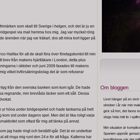
 frimärken som skall till Sverige i helgen, och det är ju en
bridgespel via mail hemma hos mig. Jag var mycket rörig
de ärenden när jag var träkarl, dvs att mina kort ligger på
co Halifax för att de skall föra över företagskontot till min
tt brev från makens hjärtläkare i London, detta plus
ningarna i oktober och juni 2009 faxades till makens
g vilket livförsäkringsbolag det är som refuserar
Om bloggen
intyg från den svenska banken som kom igår. De hade
isa regnande, min brevlåda läcker som ett såll. Dessa
Livet hänger på en skör
dvokat.
oktober i år när min make
n yr höna under bridgespelet och hade tankarna på helt
gick så fort, det fanns i
ag kom sist under dagens spel. Men det är lika roligt varje
slogs hela mitt liv i spill
ärnaktivitet som oftast får mig att tänka på annat.
Min situation är kompli
om jag hade ringt och beställt igår. Det är en underbar
Spanien uppstår genast e
 att ringa mig runt den 24:e för att fråga. Katterna har
lagstiftningar när det gäl