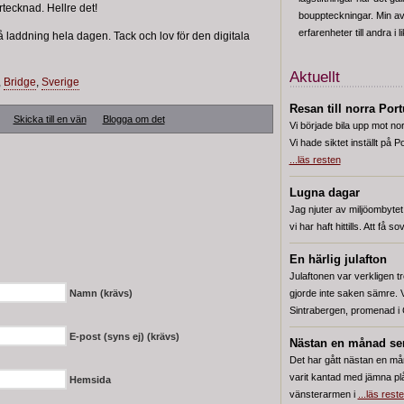
rtecknad. Hellre det!
bouppteckningar. Min av
erfarenheter till andra i 
å laddning hela dagen. Tack och lov för den digitala
Aktuellt
,
Bridge
,
Sverige
Resan till norra Por
Skicka till en vän
Blogga om det
Vi började bila upp mot nor
Vi hade siktet inställt på 
...läs resten
Lugna dagar
Jag njuter av miljöombytet
vi har haft hittills. Att få 
En härlig julafton
Julaftonen var verkligen 
Namn (krävs)
gjorde inte saken sämre. 
Sintrabergen, promenad i
E-post (syns ej) (krävs)
Nästan en månad sen
Det har gått nästan en må
varit kantad med jämna pl
Hemsida
vänsterarmen i
...läs rest