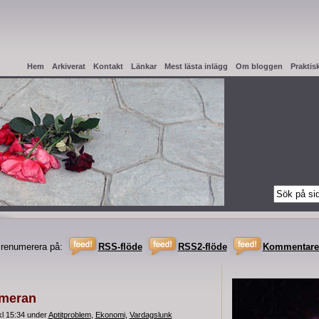
Hem
Arkiverat
Kontakt
Länkar
Mest lästa inlägg
Om bloggen
Praktis
Haag Apostille
Intyg från testamentregistret
När en svensk avlider i Spanie
renumerera på:
RSS-flöde
RSS2-flöde
Kommentare
ameran
kl 15:34 under
Aptitproblem
,
Ekonomi
,
Vardagslunk