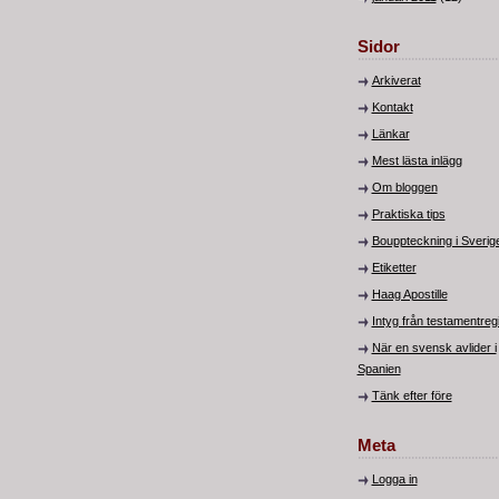
Sidor
Arkiverat
Kontakt
Länkar
Mest lästa inlägg
Om bloggen
Praktiska tips
Bouppteckning i Sverig
Etiketter
Haag Apostille
Intyg från testamentregi
När en svensk avlider i
Spanien
Tänk efter före
Meta
Logga in