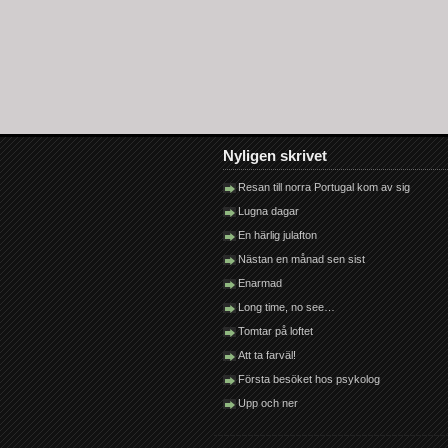
Nyligen skrivet
Resan till norra Portugal kom av sig
Lugna dagar
En härlig julafton
Nästan en månad sen sist
Enarmad
Long time, no see…
Tomtar på loftet
Att ta farväl!
Första besöket hos psykolog
Upp och ner