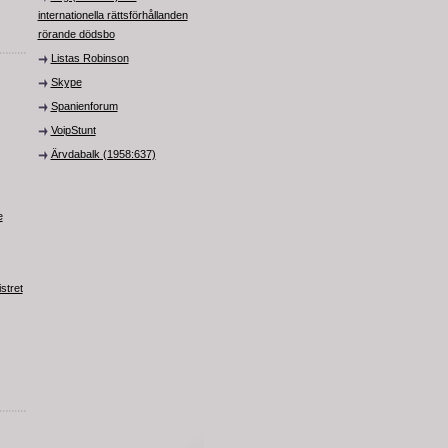
internationella rättsförhållanden
rörande dödsbo
Listas Robinson
Skype
Spanienforum
VoipStunt
Ärvdabalk (1958:637)
e
stret