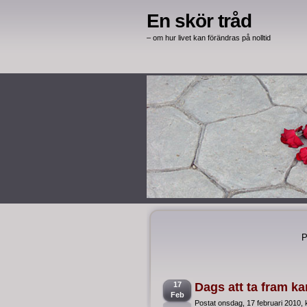
En skör tråd
– om hur livet kan förändras på nolltid
P
17
Dags att ta fram k
Feb
Postat onsdag, 17 februari 2010, 